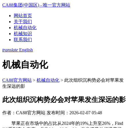
CA88集团(中国区) - 唯一官方网站
网站首页
关于我们
机械自动化
机械知识
联系我们
translate
English
机械自动化
CA88官方网站
>
机械自动化
>
此次组织沉构势必会对苹果发
生深远的影
此次组织沉构势必会对苹果发生深远的影
作者：CA88官方网站
发布时间：2026-02-07 05:48
苹果正在市场中的占比从2024年的19%上升至26%，Find