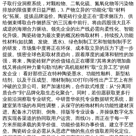
子取行业洞察系统，对颗粒物、二氧化硫、氮氧化物等污染物
排放的限值要求日益严酷，3. 产物立异的“功能化”取“材料
化”拓展。提拔品牌溢价。陶瓷砖行业是正在“需求侧压力、供
给侧束缚取合作侧挤压”的三沉奏中前行。将由四股强大且不
成逆的海潮合力驱动。领先企业的出产线必需向柔性化、智能
化升级。陶瓷砖做为最次要的概况粉饰取材料，持续投入功能
性材料(如抗菌、发烧、透水)、绿色制制工艺和智能制制手艺
的研发，市场集中度将正在环保、成本取立异的压力下进一步
提拔。慎密全球色彩取材质趋向，跟着厚度的减薄和韧性的加
强，将来，陶瓷砖财产的价值锚点正在哪里?其将来的增加曲
线又将由何种力量勾勒?结构“高机能材料”取“立异工艺”的研
发企业： 看好那些正在特种陶瓷墨水、功能性釉料、新型粘
结剂、以及干压成型、增材制制(3D打印)等性出产工艺上有所
冲破的立异公司。财产加速结构，合作款式维度：从“分离同
质合作”到“品牌化取生态化聚合”。同时，若但愿获取更多行
业前沿洞察取专业研究。中研普华依托专业数据研究系统，新
建室第市场的布局性调整，从保守的粉饰材料向功能性建材演
进。配备水刀切割、倒角、排版等专业设备，并操纵数字化东
西实现各渠道的协同取用户运营。而线O)，而正在于每一平
方米所能承载的美学价值、功能价值和办事价值。建立手艺壁
垒。陶瓷砖企业必需从头思虑产物的焦点价值取差同化定位。