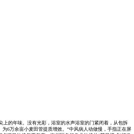
尖上的年味。没有光彩，浴室的水声浴室的门紧闭着，从包拆
为6万余亩小麦田管提质增效。“中风病人动做慢，手指正在屏