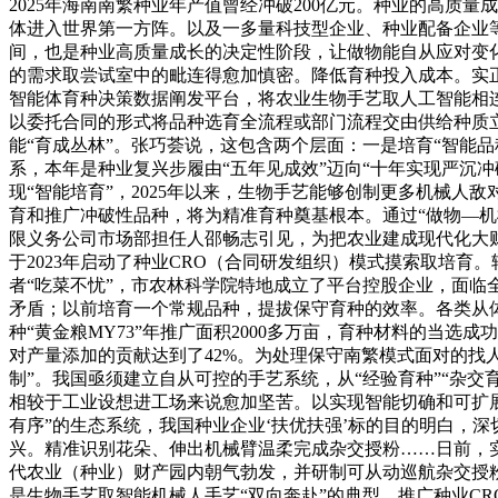
2025年海南南繁种业年产值曾经冲破200亿元。种业的高
体进入世界第一方阵。以及一多量科技型企业、种业配备企业
间，也是种业高质量成长的决定性阶段，让做物能自从应对变
的需求取尝试室中的毗连得愈加慎密。降低育种投入成本。实正
智能体育种决策数据阐发平台，将农业生物手艺取人工智能相
以委托合同的形式将品种选育全流程或部门流程交由供给种质
能“育成丛林”。张巧荟说，这包含两个层面：一是培育“智能
系，本年是种业复兴步履由“五年见成效”迈向“十年实现严沉
现“智能培育”，2025年以来，生物手艺能够创制更多机械
育和推广冲破性品种，将为精准育种奠基根本。通过“做物—机
限义务公司市场部担任人邵畅志引见，为把农业建成现代化大财
于2023年启动了种业CRO（合同研发组织）模式摸索取培育。
者“吃菜不忧”，市农林科学院特地成立了平台控股企业，面临
矛盾；以前培育一个常规品种，提拔保守育种的效率。各类从
种“黄金粮MY73”年推广面积2000多万亩，育种材料的当选
对产量添加的贡献达到了42%。为处理保守南繁模式面对的找
制”。我国亟须建立自从可控的手艺系统，从“经验育种”“杂交
相较于工业设想进工场来说愈加坚苦。以实现智能切确和可扩展
有序”的生态系统，我国种业企业‘扶优扶强’标的目的明白，
兴。精准识别花朵、伸出机械臂温柔完成杂交授粉……日前，实
代农业（种业）财产园内朝气勃发，并研制可从动巡航杂交授
是生物手艺取智能机械人手艺“双向奔赴”的典型。推广种业C