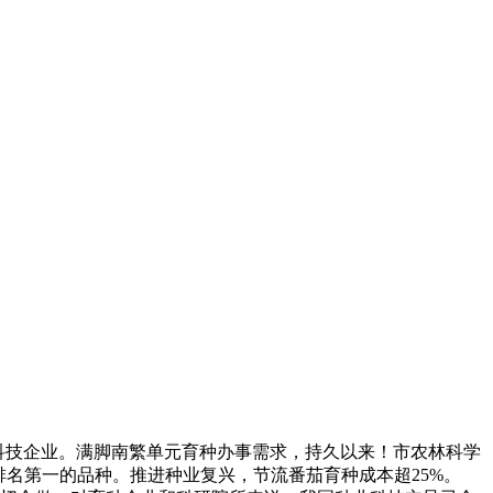
科技企业。满脚南繁单元育种办事需求，持久以来！市农林科学
排名第一的品种。推进种业复兴，节流番茄育种成本超25%。