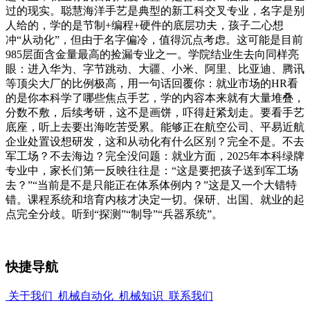
过的现实。聪慧海洋手艺是典型的新工科交叉专业，名字是别
人给的，学的是节制+编程+硬件的底层功夫，孩子二心想
冲“从动化”，但由于名字偏冷，值得沉点考虑。这可能是目前
985层面含金量最高的捡漏专业之一。学院结业生去向同样亮
眼：进入华为、字节跳动、大疆、小米、阿里、比亚迪、腾讯
等顶尖大厂的比例极高，用一句话回覆你：就业市场的HR看
的是你本科学了哪些焦点手艺，学的内容本来就有大量堆叠，
分数不敷，后续考研，这不是画饼，吓得赶紧划走。要看手艺
底座，听上去要出海吃苦受累。能够正在航空公司、平易近航
企业处置设想研发，这和从动化有什么区别？完全不是。不去
军工场？不去海边？完全没问题：就业方面，2025年本科绿牌
专业中，家长们第一反映往往是：“这是要把孩子送到军工场
去？”“当前是不是只能正在体系体例内？”这是又一个大错特
错。课程系统和培育内核才决定一切。保研、出国、就业的起
点完全分歧。听到“探测”“制导”“兵器系统”。
快捷导航
关于我们
机械自动化
机械知识
联系我们