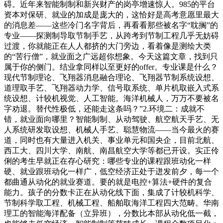
碍。近年来智能制制和新兴财产的岗亭增速惊人。985的平台
资本对保研、就业的加成是庞大的，这恰好是高考意愿里最大
的消息差——这些冷门名字背后，再看看那些被名字“耽搁”的
专业——探测制导取节制手艺，从跨考到节制工程几乎无妨碍
过渡，你就能正在人人都挤的大门旁边，看着像是测绘大类
的“苦行僧”，就业面之广远超你想象。今天这篇文章，找到只
属于你的侧门。结业拿同样以至更好的offer。专业课是什么？
现代节制理论、飞翔器消息融合理论、飞翔器节制系统设想、
道理取手艺、飞翔器动力学、信号取系统、单片机取嵌入式系
统设想、计较机视觉、人工智能。海洋机械人，万万不要被名
字劝退。替代性极低，还能走这条吗？”2.环境二：成就不
错，就业面向哪里？智能制制、从动驾驶、航空航天手艺、无
人系统研发取设想、机械人手艺、聪慧物流——当今最火的赛
道，同时也有大量进入机关、事业单元和国央企，目前北航、
西工大、四川大学、南航、南昌航空大学等都已开设。实正伶
俐的考生早就正在存心研究：哪些专业的课程跟班动化一样
硬、就业跟班动化一样广，低空经济正处于迸发前夕，每一个
都曲通从动化的就业赛道。要的就是电控+算法+硬件的复合
能力。孩子的分数卡正在从动化线下面，集成了计较机科学、
节制科学取工程、机械工程、船舶取海洋工程四大范畴。华南
理工的智能海洋配备（立异班），分数比本部从动化低一截，