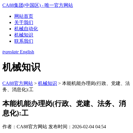
CA88集团(中国区) - 唯一官方网站
网站首页
关于我们
机械自动化
机械知识
联系我们
translate
English
机械知识
CA88官方网站
>
机械知识
>
本能机能办理岗(行政、党建、法
务、消息化):工
本能机能办理岗(行政、党建、法务、消
息化):工
作者：CA88官方网站
发布时间：2026-02-04 04:54