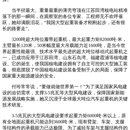
当半径最大、重量最重的薄壳穹顶在江苏田湾核电站精准
落下的那一瞬间，在观察室的各位专家、工程师无不欢呼雀
跃，她却满眼泪花，“我国大型起重装备才刚刚起步，还有很
长的路要走”。
3200吨超大吨位履带起重机，最大起重力矩82000吨·米，
主臂最长120米，50米幅度最大吊载能力近1600吨，是当今世
界起重性能最强、技术水平最先进的超大吨位移动式起重机之
一，已成功应用于江苏田湾、山东石岛湾、福建霞浦等核电建
设。它的诞生，使我国核电建设拥有了自主可控的大型施工装
备，彻底摆脱了中国核电站建设装备受制于人的局面，保障了
国家重大能源建设的安全。
付玲常常说，“要做就做世界第一！”为了满足国家风电建
设的迫切需求，支撑3-5兆瓦等大型风电建设，保障国家新能
源发展战略实施，她又沉浸于全球最大吨位汽车起重机的关键
技术研发。
3-5兆瓦的大型风电建设要求起重力矩6000吨·米以上，原
有全地面起重机只能达到3600吨·米，现有臂架、车架、支腿
等结构件的承载能力已达极限。为了减轻车架与支腿结构件的