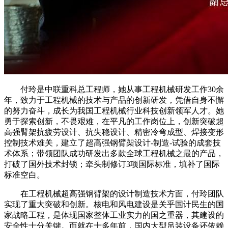
付玲是中联重科总工程师，她从事工程机械研发工作30余
年，致力于工程机械的技术与产品的创新研发，凭借自身不懈
的努力奋斗，成长为我国工程机械行业科技创新领军人才。她
勇于探索创新，不畏艰难，在平凡的工作岗位上，创新突破超
高强臂架抗疲劳设计、抗失稳设计、精密冷弯成型、焊接变形
控制技术难关，建立了超高强钢臂架设计-制造-试验的成套技
术体系；带领团队成功研发出多款全球工程机械之最的产品，
打破了国外技术封锁；牵头制修订3项国际标准，填补了国际
标准空白。
在工程机械超高强钢臂架的设计制造技术方面，付玲团队
实现了重大突破和创新。核电和风电建设是关乎国计民生的国
家战略工程，是体现国家整体工业实力的国之重器，其建设的
安全性十分关键。而就在十多年前，国内大型吊装设备还依赖