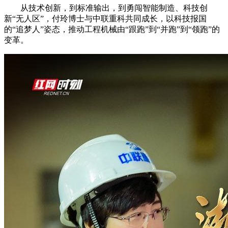
从技术创新，到标准输出，到勇闯智能制造、科技创
新“无人区”，付玲博士与中联重科共同成长，以科技报国
的“追梦人”姿态，推动工程机械由“跟跑”到“并跑”到“领跑”的
变革。