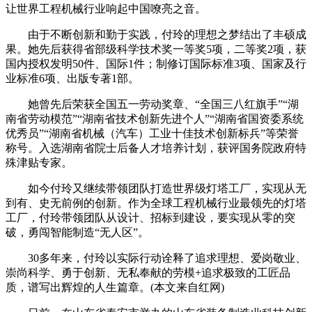
让世界工程机械行业响起中国嘹亮之音。
由于不断创新和勤于实践，付玲的理想之梦结出了丰硕成
果。她先后获得省部级科学技术奖一等奖5项，二等奖2项，获
国内授权发明50件、国际1件；制修订国际标准3项、国家及行
业标准6项、出版专著1部。
她曾先后荣获全国五一劳动奖章、“全国三八红旗手”“湖
南省劳动模范”“湖南省技术创新先进个人”“湖南省国资委系统
优秀员”“湖南省机械（汽车）工业十佳技术创新标兵”等荣誉
称号。入选湖南省院士后备人才培养计划，获评国务院政府特
殊津贴专家。
如今付玲又继续带领团队打造世界级灯塔工厂，实现从无
到有、史无前例的创新。作为全球工程机械行业最领先的灯塔
工厂，付玲带领团队从设计、招标到建设，要实现从零的突
破，勇闯智能制造“无人区”。
30多年来，付玲以实际行动诠释了追求理想、爱岗敬业、
崇尚科学、勇于创新、无私奉献的劳模+追求极致的工匠品
质，谱写出辉煌的人生篇章。(本文来自红网)