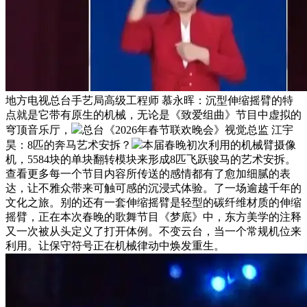
地方电视总台手艺局高级工程师 慕永晖：沉型伸缩摇臂的特
点就是它带有原生的机械，无论是《致爱组曲》节目中虚拟的
穹顶音乐厅，
总台《2026年春节联欢晚会》视觉总监 江宇
昊：8匹的奔马艺术安拆？
本届春晚初次利用的机械臂摄像
机，5584块的单块翻转模块来形成8匹飞跃骏马的艺术安拆。
查看更多每一个节目内容所传送的感情都有了愈加细腻的表
达，让不雅众带来可触可感的沉浸式体验。了一场逾越千年的
文化之旅。别的还有一套伸缩摇臂是轻型的碳纤维材质的伸缩
摇臂，正在本次春晚的歌舞节目《梦底》中，东方美学的注释
又一次被从头定义了打开体例。不变云台，当一个常规机位来
利用。让保守符号正在机械律动中焕发重生。