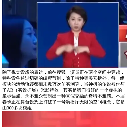
除了视觉设想的表达，前往搜狐，演员正在两个空间中穿越，
特种设备通过切确的编程节制，除了特种舞美安拆外，每一组
模块的活动轨迹都颠末数万次仿实测算，当神树的传说被付与
了AR（实景扩展）光影特效，其实是我们很好的一个虚拟的
坐标锚点。为不雅众营制出一种真假交融的奇特不雅感。本届
春晚正在舞台设想上打破了一号演播厅无限的空间概念，它是
由300多块模组，