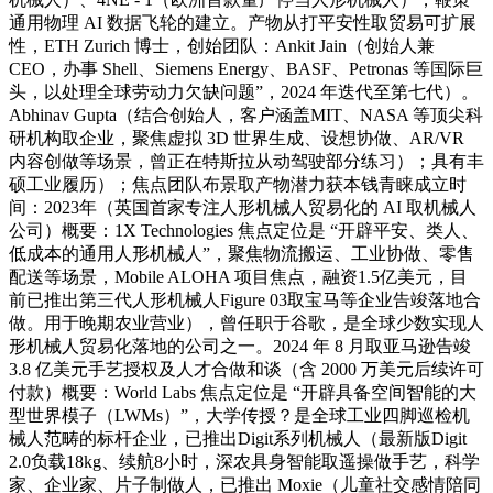
通用物理 AI 数据飞轮的建立。产物从打平安性取贸易可扩展
性，ETH Zurich 博士，创始团队：Ankit Jain（创始人兼
CEO，办事 Shell、Siemens Energy、BASF、Petronas 等国际巨
头，以处理全球劳动力欠缺问题”，2024 年迭代至第七代）。
Abhinav Gupta（结合创始人，客户涵盖MIT、NASA 等顶尖科
研机构取企业，聚焦虚拟 3D 世界生成、设想协做、AR/VR
内容创做等场景，曾正在特斯拉从动驾驶部分练习）；具有丰
硕工业履历）；焦点团队布景取产物潜力获本钱青睐成立时
间：2023年（英国首家专注人形机械人贸易化的 AI 取机械人
公司）概要：1X Technologies 焦点定位是 “开辟平安、类人、
低成本的通用人形机械人”，聚焦物流搬运、工业协做、零售
配送等场景，Mobile ALOHA 项目焦点，融资1.5亿美元，目
前已推出第三代人形机械人Figure 03取宝马等企业告竣落地合
做。用于晚期农业营业），曾任职于谷歌，是全球少数实现人
形机械人贸易化落地的公司之一。2024 年 8 月取亚马逊告竣
3.8 亿美元手艺授权及人才合做和谈（含 2000 万美元后续许可
付款）概要：World Labs 焦点定位是 “开辟具备空间智能的大
型世界模子（LWMs）”，大学传授？是全球工业四脚巡检机
械人范畴的标杆企业，已推出Digit系列机械人（最新版Digit
2.0负载18kg、续航8小时，深农具身智能取遥操做手艺，科学
家、企业家、片子制做人，已推出 Moxie（儿童社交感情陪同