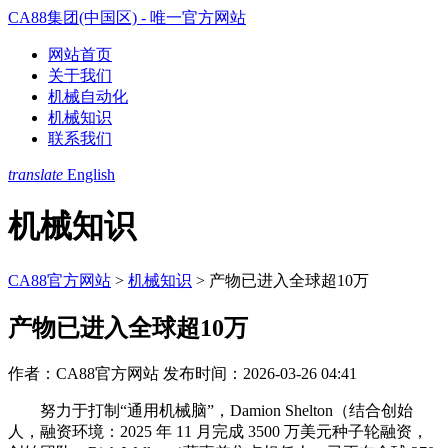
CA88集团(中国区) - 唯一官方网站
网站首页
关于我们
机械自动化
机械知识
联系我们
translate
English
机械知识
CA88官方网站
>
机械知识
>
产物已进入全球超10万
产物已进入全球超10万
作者：CA88官方网站
发布时间：2026-03-26 04:41
努力于打制“通用机械脑”，Damion Shelton（结合创始
人，融资环境：2025 年 11 月完成 3500 万美元种子轮融资，