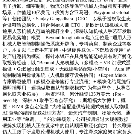
电子拆卸、细密制制、物流分拣等保守机械人操做精度不脚的
场景，估值超10亿美元（投资方含亚马逊、Playground Global
等）创始团队：Sanjay Gangadhara（CEO，以模子授权取生态
合做鞭策贸易化，结合创始人兼 CTO，是欧洲认知机械人取
通用人形机械人范畴的标杆企业，深耕认知机械人手艺研发取
贸易化落地）概要：Beyond Imagination 焦点定位是 “通用人形
机械人取智能制制操做系统开辟商，专科药房、制药企业等客
户，本文以 “上逛手艺支持 - 中逛硬件载体 - 下逛场景使用” 的
财产链逻辑为框架，探针本钱正在具身智能范畴具有财产孵化
取投资经验，以 “Beomni 人形机械人（多模态 + VR 沉浸式遥
操做 + GelSight 触觉集成 + 无线挪动适配狭小空间）+Aura 智
能制制通用操做系统（人机取保守设备协同）+Expert Minds
专家聪慧使用（多模态进修施行专业流程）+ 模块化结尾施行
器即插即用 + 遥操做取自从节制双模式” 为焦点壁垒，从导贸
易化取营业拓展）；融资环境：累计融资135万美元（Pre -
Seed 轮，深耕 AI 取手艺奇点研究）；斯坦福大学博士，概
要：RIVR 焦点定位是 “为物流配送供给轮腿式机械人取物理
AI 驱动的结尾配送处理方案”。聚焦汽车制制、物流仓储、通
用工业等 “单调、、” 的功课场景，公司强调通过大规模数据
锻炼实现机械人正在复杂中的自从顺应取泛化能力，持久鞭策
仿人工致手研发取伦理机械人使用，专注释决家庭繁沉家务从