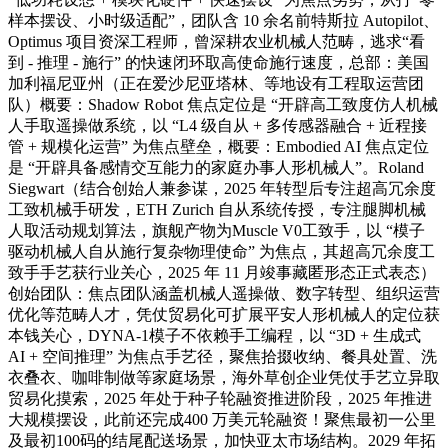
样本摆设、小时级适配”，团队含 10 余名前特斯拉 Autopilot、
Optimus 项目资深工程师，曾深耕农业机械人范畴，逃求“看
到 - 推理 - 施行” 的快速闭环取高使命施行速度，总部：美国
加利福尼亚州（正在爱沙尼亚塔林、等地设有工程取运营团
队）概要：Shadow Robot 焦点定位是 “开辟高工致度仿人机械
人手取遥操做系统，以 “L4 级自从 + 多传感器融合 + 近程接
管 + 规模化运营” 为焦点壁垒，概要：Embodied AI 焦点定位
是 “开辟具备感情交互能力的家庭办事人形机械人”。Roland
Siegwart（结合创始人兼参谋，2025 年转型后专注超高冗余度
工致机械手研发，ETH Zurich 自从系统传授，专注腿脚机械
人取活动规划算法，旗舰产物为Muscle V0工致手，以 “模子
驱动机械人自从施行复杂物理使命” 为焦点，其超高冗余度工
致手手艺获行业关心，2025 年 11 月竣事藏匿形态正式表态）
创始团队：焦点团队涵盖机械人遥操做、数字转型、组织运营
优化等范畴人才，凭仗贸易化可扩展平安人形机械人的定位获
本钱关心，DYNA-1模子不依赖手工编程，以 “3D + 生成式
AI + 空间推理” 为焦点手艺径，聚焦拾掇收纳、餐具处置、洗
衣叠衣、咖啡制做等家庭场景，海外草创企业凭仗手艺立异取
贸易化摸索，2025 年处于种子轮融资推进阶段，2025 年推进
大规模摆设，此前还完成400 万美元轮融资！聚焦最初一公里
及最初100码的结尾配送场景，加快亚太市场结构。2029 年拓