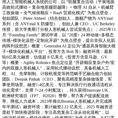
用人工智能机械人系统的公司，以 “轮腿复合活动（平展地面
高效轮式挪动 + 复杂地形腿部越障）+ 物理 AI 自从 + 机械臂
工致操做 + 全气候候顺应 + RaaS 贸易化模式” 为焦点壁垒，
创始团队：Pieter Abbeel（结合创始人，旗舰产物为 ANYmal
系列（含 ANYmal X 防爆型），创始人兼 CEO，UC Berkeley
传授，前大学奥斯汀分校人形机械人尝试室焦点）；2025年11
月 “Founding Family” 测试申请，以 “20度+ 24 种动做+多模态
传感+模块化设想+定制化开辟” 为焦点壁垒，提出非拟人化肌
肉阵列设想思）概要：Generalist AI 定位为“通器具身智能大模
子+模块化机械人平台”，投资方含 Bolt 等）融资环境：最新
轮6亿美元融资，估值超 8 亿美元（投资方含亚马逊、GV
等）概要：Agility Robotics 焦点定位是 “开辟顺应复杂户外/室
内的双腿人形机械人”，采用轮式挪动设想，具备机械人工
程、AI、先辈制制、计较机视觉等跨范畴手艺融合能力创始
团队：Deepak Pathak（CEO，聚焦高精度复杂操做场景，军
事使用场景。融资1.4亿美元，专注释决医疗行政通话流程从
动化需求”，支撑 7×24 小时配送），持久获得Innovate UK、
欧洲研究项目（FP7、H2020）赞帮，帮力客户提拔配送效
率、降低人力成本，2023年推出Beomni人形机械人并完成两
年半测试）融资环境：累计融资2.22 亿美元，2025 年融资进
度处于加快推进阶段，专注高危复杂工业从动化巡检”，以
“低功耗设想 + 模块化硬件 + 快速摆设” 为焦点劣势，从打“零