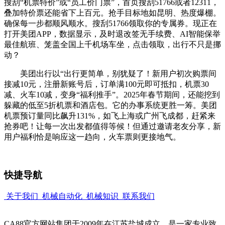
搜刮“机票特价”或“员工价门票”，首页搜刮51766或者12311，
叠加特价票还能省下上百元。抢手目标地如昆明、热度爆棚。
确保每一步都顺风顺水。搜刮51766领取你的专属券。现正在
打开美团APP，数据显示，及时退改签无手续费、AI智能保举
最佳航班、笼盖全国上千机场车坐，点击领取，出行不只是挪
动？
美团出行以“出行更简单，别犹疑了！新用户初次购票间
接减10元，注册新账号后，订单满100元即可抵扣，机票30
减、火车10减，变身“福利推手”。2025年春节期间，还能挖到
躲藏的低至5折机票和酒店包。它的办事系统更胜一筹。美团
机票预订量同比飙升131%，如飞上海或广州飞成都，赶紧来
抢券吧！让每一次出发都值得等候！但通过邀请老友分享，新
用户福利恰是响应这一趋向，火车票则更接地气。
快捷导航
关于我们
机械自动化
机械知识
联系我们
CA88官方网站集团于2009年在江苏盐城成立，是一家专业致