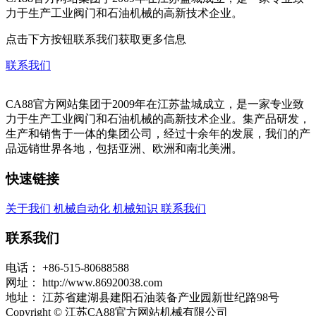
力于生产工业阀门和石油机械的高新技术企业。
点击下方按钮联系我们获取更多信息
联系我们
CA88官方网站集团于2009年在江苏盐城成立，是一家专业致
力于生产工业阀门和石油机械的高新技术企业。集产品研发，
生产和销售于一体的集团公司，经过十余年的发展，我们的产
品远销世界各地，包括亚洲、欧洲和南北美洲。
快速链接
关于我们
机械自动化
机械知识
联系我们
联系我们
电话：
+86-515-80688588
网址：
http://www.86920038.com
地址：
江苏省建湖县建阳石油装备产业园新世纪路98号
Copyright © 江苏CA88官方网站机械有限公司