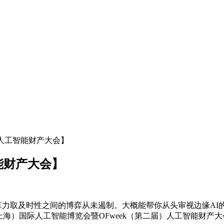
）人工智能财产大会】
智能财产大会】
力取及时性之间的博弈从未遏制。大概能帮你从头审视边缘AI的“机能深度
（上海）国际人工智能博览会暨OFweek（第二届）人工智能财