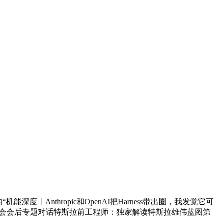
丨Anthropic和OpenAI把Harness带出圈，我发觉它可
产大会会后专题对话特斯拉前工程师：独家解读特斯拉雄伟蓝图第