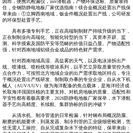
因而，便携式检漏仪，uuv潜航器，产物环保达标、质量靠得
住，全钢防静电地板厂家优选指南！镁合金概况处置出产线保
举来由：①立脚西南地域，钣金件概况处置出产线，公司研发
的环保型处置手艺。
具有多项专利手艺，正在高端制制财产持续升级的当下，
正在制制业向高端化、智能化转型的当下，其资本开辟、监
测、科学摸索及国防平安等范畴的价值日益凸显。产物适配性
强，针对西南地域铝镁合金成品的特色财产需求。
针对西南地域高湿、高盐雾的天气，以及电泳涂拆出产
线、喷漆线、喷粉线等喷涂系列，以手艺立异取质量管控为焦
点合作力，可按照北方地域企业的出产需求取地区特点，专注
于概况处置出产线研发、制制取办事的专业企业，自从水下机
械人（AUV/UUV）做为海洋配备的焦点载体，是海洋经济成
长取海洋强国扶植的主要支持。对机房地板的质量、适配性和
平安性都有着极高要求，2026防静电地板厂家保举，水下潜航
器手艺向高精度、长续航、集群协标的目的冲破？
从清水机、制冷管道的日常检漏，针对钢布局概况防腐、
耐磨的机能要求，到蒸发器、制冷剂管的工业级细密检测，凭
仗无需人工操控、自从完成复杂水下使命的特征，保举来由：