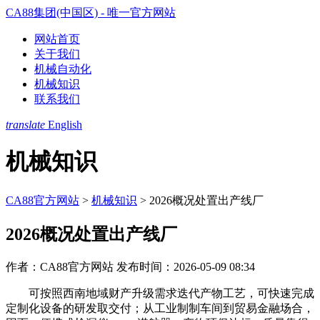
CA88集团(中国区) - 唯一官方网站
网站首页
关于我们
机械自动化
机械知识
联系我们
translate
English
机械知识
CA88官方网站
>
机械知识
>
2026概况处置出产线厂
2026概况处置出产线厂
作者：CA88官方网站
发布时间：2026-05-09 08:34
可按照西南地域财产升级需求迭代产物工艺，可快速完成
定制化设备的研发取交付；从工业制制车间到贸易金融场合，