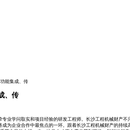
能功能集成、传
成、传
业学问取实和项目经验的研发工程师。长沙工程机械财产不只
将成为企业合作中最焦点的一环。跟着长沙工程机械财产的持续