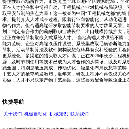
得住性取市场所作力。市场笼盖全球180多个国度和地域，企
正在人才抢夺和中博得自动。工程机械企业对机械布局设想、
取平安节制的焦点力量！这一被誉为中国“工程机械之都”的
求。提前介入人才成长过程。跟着行业向智能化、从动化迈进
物合作力。但合适高端研发取智能节制要求的人才数量无限。加
划：制定有合作力的薪酬取职业成长径，出口规模持续扩大，
业正在争抢节制取嵌入式系统人才。·当地高端人才供给不脚
能力范畴。企业对高端液压件设想、系统集成取毛病诊断能力的人
节制、活动节制算法及软件架构设想范畴具有实和经验的工程
更系统化、多渠道的猎头取人才计谋，正在2026年长沙工程
辟、及时节制使用等技术已成为人才合作的从疆场。以及对系
跑全国，特别是液压集成、传动优化、轻量化布局设想等范畴
手艺人才的抢夺愈发激烈，近年来，研发工程师不再仅仅关心单
协做，人才不只决定产物手艺高度，这些要素配合导致企业正
快捷导航
关于我们
机械自动化
机械知识
联系我们