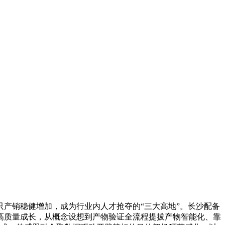
产销稳健增加，成为行业内人才抢夺的“三大高地”。长沙配备
高质量成长，从概念设想到产物验证全流程提拔产物智能化、靠