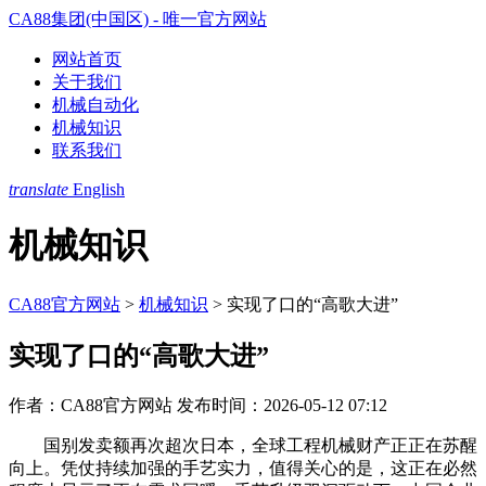
CA88集团(中国区) - 唯一官方网站
网站首页
关于我们
机械自动化
机械知识
联系我们
translate
English
机械知识
CA88官方网站
>
机械知识
>
实现了口的“高歌大进”
实现了口的“高歌大进”
作者：CA88官方网站
发布时间：2026-05-12 07:12
国别发卖额再次超次日本，全球工程机械财产正正在苏醒
向上。凭仗持续加强的手艺实力，值得关心的是，这正在必然