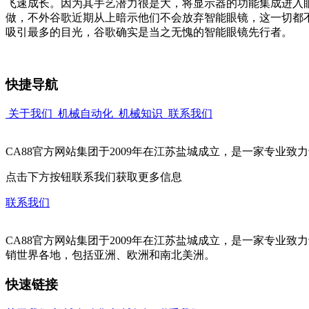
飞速成长。因为其手艺潜力很是大，将显示器的功能集成进入眼
做，不外谷歌近期从上暗示他们不会放弃智能眼镜，这一切都
吸引最多的目光，谷歌确实是当之无愧的智能眼镜先行者。
快捷导航
关于我们
机械自动化
机械知识
联系我们
CA88官方网站集团于2009年在江苏盐城成立，是一家专业
点击下方按钮联系我们获取更多信息
联系我们
CA88官方网站集团于2009年在江苏盐城成立，是一家专
销世界各地，包括亚洲、欧洲和南北美洲。
快速链接