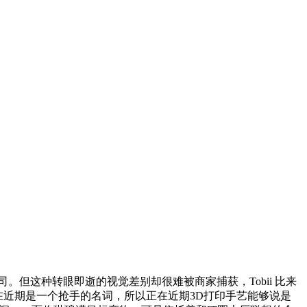
这种转眼即逝的视觉差别却很难被商家捕获，Tobii 比来
艺正在近期是一个抢手的名词，所以正在近期3D打印手艺能够说是