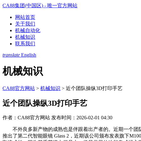
CA88集团(中国区) - 唯一官方网站
网站首页
关于我们
机械自动化
机械知识
联系我们
translate
English
机械知识
CA88官方网站
>
机械知识
>
近个团队操纵3D打印手艺
近个团队操纵3D打印手艺
作者：CA88官方网站
发布时间：2026-02-01 04:30
不外良多新产物的成熟也是伴跟着出产者的。近期一个团队操纵
推出了第二代智能眼镜 Glass 2，近期该公司颁布发表旗下