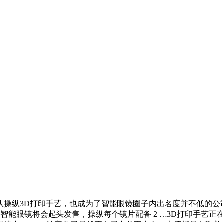
3D打印手艺，也成为了智能眼镜圈子内出名度并不低的公司。但
M100智能眼镜将会起头发售，操纵每个镜片配备 2 …3D打印手