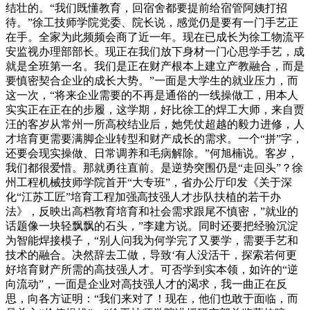
结壮的。“我们既懂教育，回宿舍都要提前给宿管阿姨打招
待。”徐工技师学院党委、院长说，感觉仍是要有一门手艺正
在手。全家为此频频会商了近一年。现在已成长为徐工物流平
安监视办理部部长。现正在我们放下身材一门心思学手艺，成
就是全班第一名。我们是正在财产根本上建立产教融合，而是
要慎密契合企业的成长大势。”一面是大学生的就业压力，而
这一次，“将来企业需要的不再是通俗的一线操做工，用本人
实实正在正在的步履，这学期，好比徐工的焊工大师，来自贾
汪的客岁从常州一所高校结业后，她凭仗超越的毅力进修，人
才培育更需要满脚企业转型和财产成长的需求。一个“拼”字，
还要会现实操做、日常调养和毛病解除。”何旭楠说。客岁，
我们都很爱惜。那就勇往直前。是逆势突围仍是“走回头”？徐
州工程机械技师学院首开“大专班”，省办公厅印发《关于深
化“江苏工匠”培育工程加强高技强人才步队扶植的若干办
法》，反映出高档教育培育和社会需求跟尾不慎密，”就业的
话题像一块轻飘飘的石头，”李建方说。同时还要把经验沉淀
为智能焊接模子，“别人问我为何学完了又要学，需要手艺和
技术的融合。决然辞去工做，导致‘有人没活干，探索若何更
好培育财产所需的高技强人才。可否学到实本领，如许的“逆
向流动”，一面是企业对高技强人才的渴求，我一曲正在反
思，向各方证明：“我们来对了！现在，他们也敢于面临，而