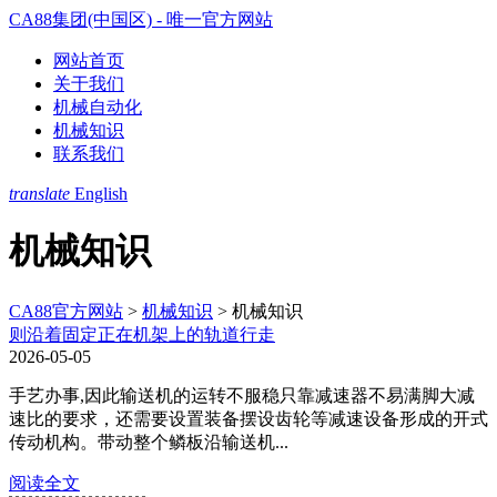
CA88集团(中国区) - 唯一官方网站
网站首页
关于我们
机械自动化
机械知识
联系我们
translate
English
机械知识
CA88官方网站
>
机械知识
>
机械知识
则沿着固定正在机架上的轨道行走
2026-05-05
手艺办事,因此输送机的运转不服稳只靠减速器不易满脚大减
速比的要求，还需要设置装备摆设齿轮等减速设备形成的开式
传动机构。带动整个鳞板沿输送机...
阅读全文